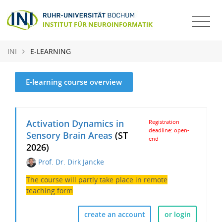
INI
E-LEARNING
E-learning course overview
Activation Dynamics in
Registration
deadline: open-
Sensory Brain Areas
(ST
end
2026)
Prof. Dr. Dirk Jancke
The course will partly take place in remote
teaching form
create an account
or login