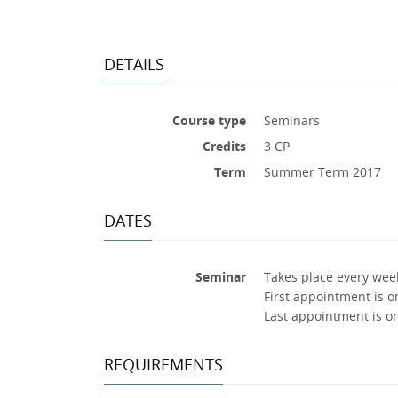
DETAILS
Course type
Seminars
Credits
3 CP
Term
Summer Term 2017
DATES
Seminar
Takes place every wee
First appointment is o
Last appointment is o
REQUIREMENTS